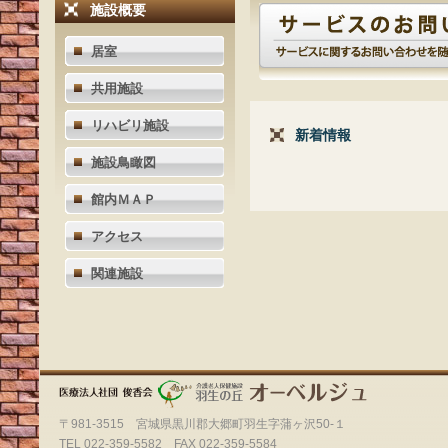
施設概要
居室
共用施設
リハビリ施設
新着情報
施設鳥瞰図
館内ＭＡＰ
アクセス
関連施設
〒981-3515 宮城県黒川郡大郷町羽生字蒲ヶ沢50-１
TEL 022-359-5582 FAX 022-359-5584